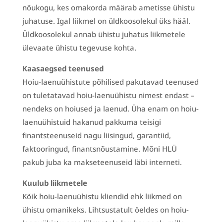
nõukogu, kes omakorda määrab ametisse ühistu
juhatuse. Igal liikmel on üldkoosolekul üks hääl.
Üldkoosolekul annab ühistu juhatus liikmetele
ülevaate ühistu tegevuse kohta.
Kaasaegsed teenused
Hoiu-laenuühistute põhilised pakutavad teenused
on tuletatavad hoiu-laenuühistu nimest endast –
nendeks on hoiused ja laenud. Üha enam on hoiu-
laenuühistuid hakanud pakkuma teisigi
finantsteenuseid nagu liisingud, garantiid,
faktooringud, finantsnõustamine. Mõni HLÜ
pakub juba ka makseteenuseid läbi interneti.
Kuulub liikmetele
Kõik hoiu-laenuühistu kliendid ehk liikmed on
ühistu omanikeks. Lihtsustatult öeldes on hoiu-