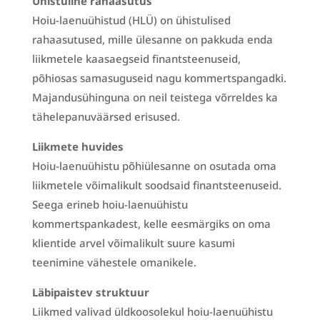
Ühistuline rahaasutus
Hoiu-laenuühistud (HLÜ) on ühistulised
rahaasutused, mille ülesanne on pakkuda enda
liikmetele kaasaegseid finantsteenuseid,
põhiosas samasuguseid nagu kommertspangadki.
Majandusühinguna on neil teistega võrreldes ka
tähelepanuväärsed erisused.
Liikmete huvides
Hoiu-laenuühistu põhiülesanne on osutada oma
liikmetele võimalikult soodsaid finantsteenuseid.
Seega erineb hoiu-laenuühistu
kommertspankadest, kelle eesmärgiks on oma
klientide arvel võimalikult suure kasumi
teenimine vähestele omanikele.
Läbipaistev struktuur
Liikmed valivad üldkoosolekul hoiu-laenuühistu