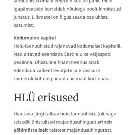
laenuühistu oma liikmetele kuuluv pank, mille
igapäevatööd korraldab nõukogu poolt kinnitatud
juhatus. Liikmetel on õigus saada osa ühistu
kasumist.
Kodumaine kapital
Hoiu-laenuühistud rajanevad kodumaisel kapitalil.
Nad aitavad edendada Eesti elu ka väljaspool
pealinna. Ühistuline finantsteenus aitab
edendada väikeettevõtjate ja eraisikute
toimetulekut ning heaolu nii maal kui linnas.
HLÜ erisused
Hea tava järgi talitav hoiu-laenuühistu (nii nagu
teisedki ühistulised majandusühingud)
erineb
põhimõtteliselt
teistest majandusühingutest.