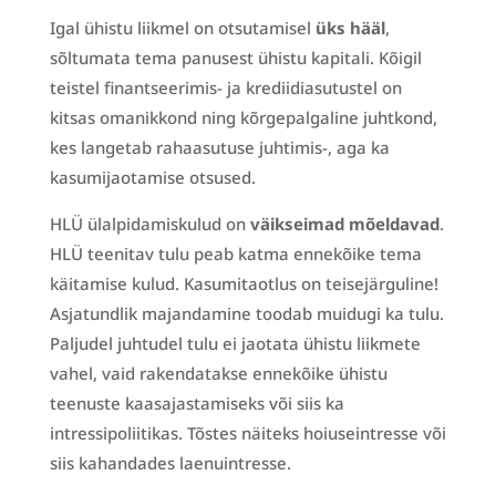
Igal ühistu liikmel on otsutamisel
üks hääl
,
sõltumata tema panusest ühistu kapitali. Kõigil
teistel finantseerimis- ja krediidiasutustel on
kitsas omanikkond ning kõrgepalgaline juhtkond,
kes langetab rahaasutuse juhtimis-, aga ka
kasumijaotamise otsused.
HLÜ ülalpidamiskulud on
väikseimad mõeldavad
.
HLÜ teenitav tulu peab katma ennekõike tema
käitamise kulud. Kasumitaotlus on teisejärguline!
Asjatundlik majandamine toodab muidugi ka tulu.
Paljudel juhtudel tulu ei jaotata ühistu liikmete
vahel, vaid rakendatakse ennekõike ühistu
teenuste kaasajastamiseks või siis ka
intressipoliitikas. Tõstes näiteks hoiuseintresse või
siis kahandades laenuintresse.